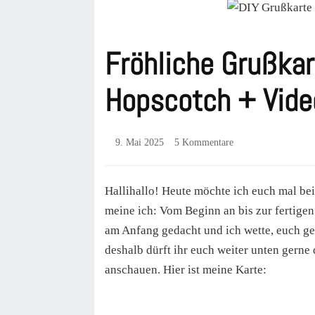
Fröhliche Grußkar
Hopscotch + Video
zu
9. Mai 2025
5 Kommentare
Fröhliche
Grußkarte
mit
Hallihallo! Heute möchte ich euch mal be
Tilda
meine ich: Vom Beginn an bis zur fertigen
playing
am Anfang gedacht und ich wette, euch geh
Hopscotch
+
deshalb dürft ihr euch weiter unten gerne
Videotutorial
anschauen. Hier ist meine Karte: