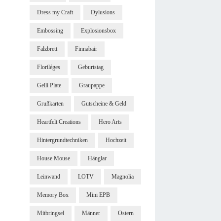
Dress my Craft
Dylusions
Embossing
Explosionsbox
Falzbrett
Finnabair
Floriléges
Geburtstag
Gelli Plate
Graupappe
Grußkarten
Gutscheine & Geld
Heartfelt Creations
Hero Arts
Hintergrundtechniken
Hochzeit
House Mouse
Hänglar
Leinwand
LOTV
Magnolia
Memory Box
Mini EPB
Mitbringsel
Männer
Ostern