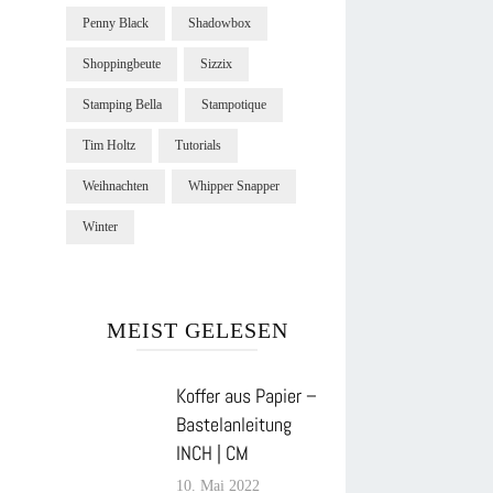
Penny Black
Shadowbox
Shoppingbeute
Sizzix
Stamping Bella
Stampotique
Tim Holtz
Tutorials
Weihnachten
Whipper Snapper
Winter
MEIST GELESEN
Koffer aus Papier –
Bastelanleitung
INCH | CM
10. Mai 2022