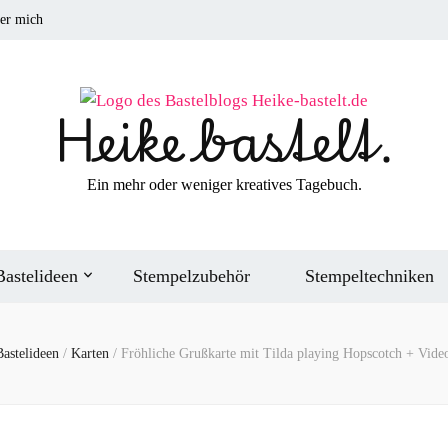
er mich
Heike bastelt.
Ein mehr oder weniger kreatives Tagebuch.
Bastelideen
Stempelzubehör
Stempeltechniken
Bastelideen
/
Karten
/
Fröhliche Grußkarte mit Tilda playing Hopscotch + Video