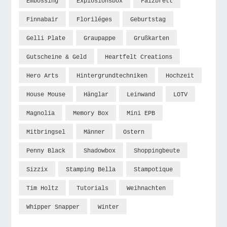
Embossing
Explosionsbox
Falzbrett
Finnabair
Floriléges
Geburtstag
Gelli Plate
Graupappe
Grußkarten
Gutscheine & Geld
Heartfelt Creations
Hero Arts
Hintergrundtechniken
Hochzeit
House Mouse
Hänglar
Leinwand
LOTV
Magnolia
Memory Box
Mini EPB
Mitbringsel
Männer
Ostern
Penny Black
Shadowbox
Shoppingbeute
Sizzix
Stamping Bella
Stampotique
Tim Holtz
Tutorials
Weihnachten
Whipper Snapper
Winter