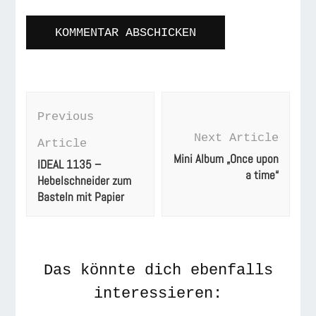
Post
Previous
Navigation
Next Article
Article
Mini Album „Once upon
IDEAL 1135 –
a time“
Hebelschneider zum
Basteln mit Papier
Das könnte dich ebenfalls
interessieren: