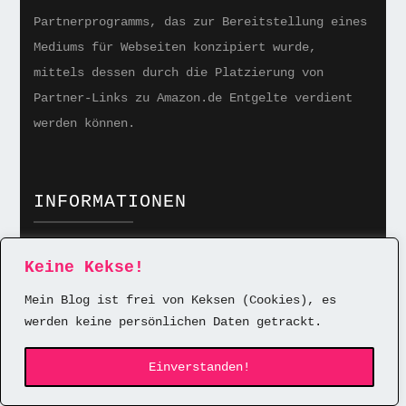
Partnerprogramms, das zur Bereitstellung eines
Mediums für Webseiten konzipiert wurde,
mittels dessen durch die Platzierung von
Partner-Links zu Amazon.de Entgelte verdient
werden können.
INFORMATIONEN
FAQ
Keine Kekse!
Datenschutz
Mein Blog ist frei von Keksen (Cookies), es
werden keine persönlichen Daten getrackt.
Impressum
Einverstanden!
Kontakt